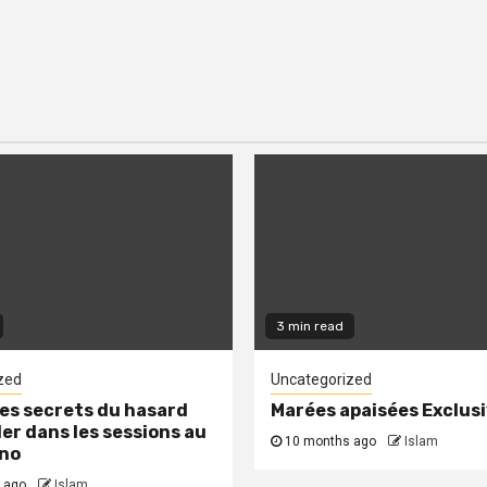
3 min read
zed
Uncategorized
les secrets du hasard
Marées apaisées Exclus
ler dans les sessions au
10 months ago
Islam
ino
 ago
Islam