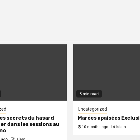
3 min read
zed
Uncategorized
les secrets du hasard
Marées apaisées Exclus
ler dans les sessions au
10 months ago
Islam
ino
 ago
Islam