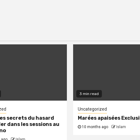
3 min read
zed
Uncategorized
les secrets du hasard
Marées apaisées Exclus
ler dans les sessions au
10 months ago
Islam
ino
 ago
Islam