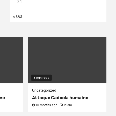
31
« Oct
3 min read
Uncategorized
ive
Attaque Cadoola humaine
10 months ago
Islam