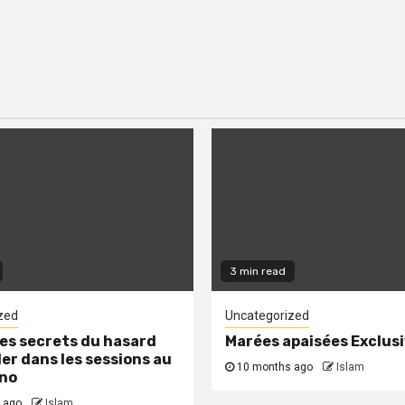
3 min read
zed
Uncategorized
les secrets du hasard
Marées apaisées Exclus
ler dans les sessions au
10 months ago
Islam
ino
 ago
Islam